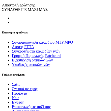
Αποστολή ερώτησής
ΣΥΝΔΕΘΕΙΤΕ ΜΑΖΙ ΜΑΣ
Κατηγορία προϊόντων
Συναρμολόγηση καλωδίου MTP MPO
Λύσεις FTTA
Συγκροτήματα καλωδίων ινών
Γραμμή Παραγωγής Patchcord
Εξασθένιση οπτικών ινών
Υποδοχές οπτικών ινών
Γρήγορη πλοήγηση
Σπίτι
Σχετικά με εμάς
Προϊόντα
Νέα
Εκθεση
Επικοινωνήστε μαζί μας