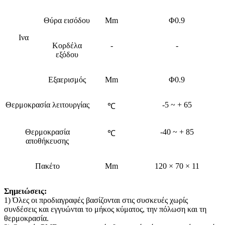
Θύρα εισόδου
Mm
Φ0.9
Ινα
Κορδέλα
-
-
εξόδου
Εξαερισμός
Mm
Φ0.9
Θερμοκρασία λειτουργίας
-5 ~ + 65
℃
Θερμοκρασία
-40 ~ + 85
℃
αποθήκευσης
Πακέτο
Mm
120 × 70 × 11
Σημειώσεις:
1) Όλες οι προδιαγραφές βασίζονται στις συσκευές χωρίς
συνδέσεις και εγγυώνται το μήκος κύματος, την πόλωση και τη
θερμοκρασία.