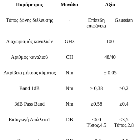
Παράμετρος
Μονάδα
Αξία
Τύπος ζώνης διέλευσης
-
Επίπεδη
Gaussian
επιφάνεια
Διαχωρισμός καναλιών
GHz
100
Αριθμός καναλιού
CH
48/40
Ακρίβεια μήκους κύματος
Nm
± 0,05
Band 1dB
Nm
≥ 0,38
≥0,2
3dB Pass Band
Nm
≥0,58
≥0,4
Εισαγωγή Απώλεια1
DB
≤6.0
≤3,5
Τύπος.4.5
Τύπος.2.8