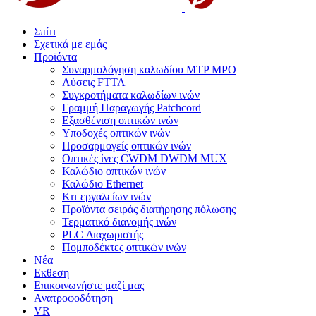
Σπίτι
Σχετικά με εμάς
Προϊόντα
Συναρμολόγηση καλωδίου MTP MPO
Λύσεις FTTA
Συγκροτήματα καλωδίων ινών
Γραμμή Παραγωγής Patchcord
Εξασθένιση οπτικών ινών
Υποδοχές οπτικών ινών
Προσαρμογείς οπτικών ινών
Οπτικές ίνες CWDM DWDM MUX
Καλώδιο οπτικών ινών
Καλώδιο Ethernet
Κιτ εργαλείων ινών
Προϊόντα σειράς διατήρησης πόλωσης
Τερματικό διανομής ινών
PLC Διαχωριστής
Πομποδέκτες οπτικών ινών
Νέα
Εκθεση
Επικοινωνήστε μαζί μας
Ανατροφοδότηση
VR