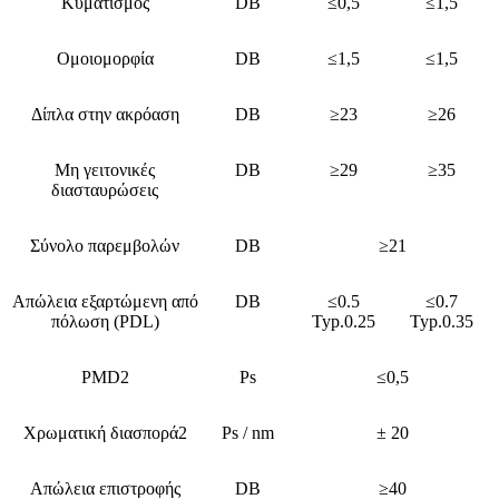
Κυματισμός
DB
≤0,5
≤1,5
Ομοιομορφία
DB
≤1,5
≤1,5
Δίπλα στην ακρόαση
DB
≥23
≥26
Μη γειτονικές
DB
≥29
≥35
διασταυρώσεις
Σύνολο παρεμβολών
DB
≥21
Απώλεια εξαρτώμενη από
DB
≤0.5
≤0.7
πόλωση (PDL)
Typ.0.25
Typ.0.35
PMD2
Ps
≤0,5
Χρωματική διασπορά2
Ps / nm
± 20
Απώλεια επιστροφής
DB
≥40