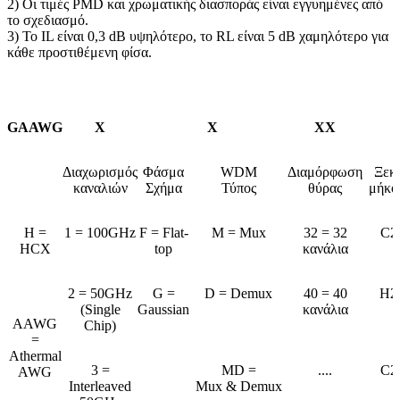
2) Οι τιμές PMD και χρωματικής διασποράς είναι εγγυημένες από
το σχεδιασμό.
3) Το IL είναι 0,3 dB υψηλότερο, το RL είναι 5 dB χαμηλότερο για
κάθε προστιθέμενη φίσα.
GAAWG
Χ
Χ
XX
Διαχωρισμός
Φάσμα
WDM
Διαμόρφωση
Ξεκι
καναλιών
Σχήμα
Τύπος
θύρας
μήκο
Η =
1 = 100GHz
F = Flat-
M = Mux
32 = 32
C2
HCX
top
κανάλια
2 = 50GHz
G =
D = Demux
40 = 40
Η2
(Single
Gaussian
κανάλια
AAWG
Chip)
=
Athermal
3 =
MD =
....
C2
AWG
Interleaved
Mux & Demux