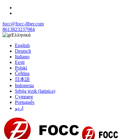
focc@focc-fiber.com
8613823237984
Ελληνικά
English
Deutsch
Italiano
Eesti
Polski
Čeština
日本語
Indonesia
Srbija jezik (latinica)
Cymraeg
Português
اردو