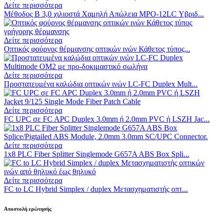
Δείτε περισσότερα
Μέθοδος Β 3,0 χιλιοστά Χαμηλή Απώλεια MPO-12LC Υβριδ...
Δείτε περισσότερα
Οπτικός φούρνος θέρμανσης οπτικών ινών Κάθετος τύπος...
Δείτε περισσότερα
Προστατευμένα καλώδια οπτικών ινών LC-FC Duplex Mult...
Δείτε περισσότερα
FC UPC σε FC APC Duplex 3.0mm ή 2.0mm PVC ή LSZH Jac...
Δείτε περισσότερα
1x8 PLC Fiber Splitter Singlemode G657A ABS Box Spli...
Δείτε περισσότερα
FC to LC Hybrid Simplex / duplex Μετασχηματιστής οπτ...
Αποστολή ερώτησής