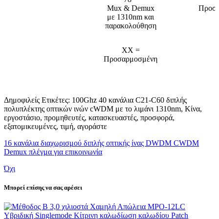
Mux & Demux
Προσ
με 1310nm και
παρακολούθηση
XX =
Προσαρμοσμένη
Δημοφιλείς Ετικέτες: 100Ghz 40 κανάλια C21-C60 διπλής
πολυπλέκτης οπτικών ινών cWDM με το λιμάνι 1310nm, Κίνα,
εργοστάσιο, προμηθευτές, κατασκευαστές, προσφορά,
εξατομικευμένες, τιμή, αγοράστε
16 κανάλια διαχωρισμού διπλής οπτικής ίνας DWDM CWDM
Demux πλέγμα για επικοινωνία
Όχι
Μπορεί επίσης να σας αρέσει