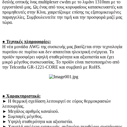
διπλής οπτικής ίνας multiplexer cwdm με το λιμάνι 1310nm με το
εργοστάσιό μας.
Ως ένας από τους κορυφαίους κατασκευαστές και
προμηθευτές στην Κίνα, χαιρετίζουμε επίσης τις εξατομικευμένες
παραγγελίες.
Συμβουλευτείτε την τιμή και την προσφορά μαζί μας
τώρα.
● Τεχνικές πληροφορίες:
Η νέα μονάδα AWG της συσκευής μας βασίζεται στην τεχνολογία
πυριτίου σε πυρίτιο και δεν απαιτείται ηλεκτρική ενέργεια.
Το
προϊόν προσφέρει υψηλή σταθερότητα και αξιοπιστία και έχει
μικρό μέγεθος συσκευασίας.
Το προϊόν είναι πιστοποιημένο από
την Telcordia GR-1221-CORE και συμβατό με RoHS.
● Χαρακτηριστικό:
► Η θερμική σχεδίαση λειτουργεί σε εύρος θερμοκρασιών
λειτουργίας.
► Μεγάλος αριθμός καναλιού.
► Συμπαγές μέγεθος.
► Υψηλή σταθερότητα και αξιοπιστία.
► Χαμηλή απώλεια εισαγωγής, αυξημένο περιθώριο συστήματος